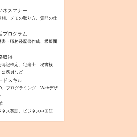
ジネスマナー
連相、メモの取り方、質問の仕
活プログラム
歴書・職務経歴書作成、模擬面
格取得
商簿記検定、宅建士、秘書検
、公務員など
ードスキル
AD、プログラミング、Webデザ
ン
学
ジネス英語、ビジネス中国語