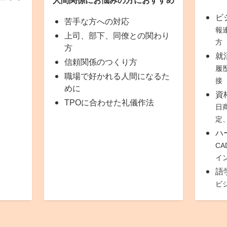
人間関係にお悩みの方におすすめ
ビ
苦手な方への対応
報
上司、部下、同僚との関わり
方
方
就
信頼関係のつくり方
履
職場で好かれる人間になるた
接
めに
資
TPOに合わせた礼儀作法
日
定
ハ
C
イ
語
ビ